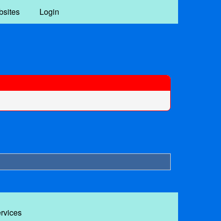
bsites
Login
ervices