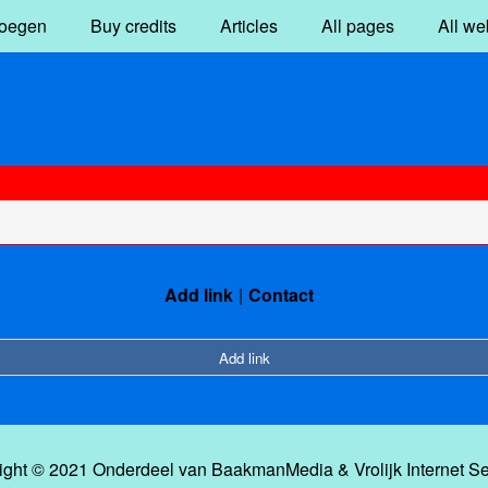
oegen
Buy credits
Articles
All pages
All we
Add link
Contact
Add link
ight © 2021 Onderdeel van
BaakmanMedia
&
Vrolijk Internet S